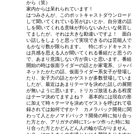
から（笑）
家内からは呆れられています！
はつみさんが、このポットキャストダウンロード
して聞いてくれている筈がはいとか、自分達の話
しを聞いてくれる意味が判らないみたいな発言し
てましたが、それは大きな勘違いですよ！ 面白
い話しをしようと思って実現できるのは芸能人で
もかなり数が限られます。 特にポッドキャスト
は共感を思える人が聞いてくれる番組だと思うの
で、あまり意識しない方が良いと思います。番組
開始の時は仮面ライダーの話とか家電系、ジャパ
ネットたかたの話、仮面ライダー系女子が登場し
たり、女子力の話とかゲストが多数登場していま
したが、最近はあまりテーマを決めた話しの展開
が無いように思います。トリカゴ放送もある程度
はテーマ決めてますよね？ 基本的には現在の形
に加えて時々テーマを決めてゲストを呼ばれて収
録されては如何ですか？ カメラバック開発に関
わって人とかノマドバック？開発の時に知り合っ
た方とか、アリガチの時にTシャツ作った時に知
り合った方とかどんどん人の輪が広がりません