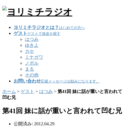
ヨリミチラジオとは？
はじめての方へ
ゲスト
ゲストで放送を探す
はつみ
ゆきよ
カセ
ミナガワ
ノボル
まる
その他
お問い合わせ
応援メッセージは励みになります。
ホーム
>
ゲスト
>
はつみ
>
第41回 妹に話が重いと言われて
凹む兄
第41回 妹に話が重いと言われて凹む兄
公開済み: 2012.04.29