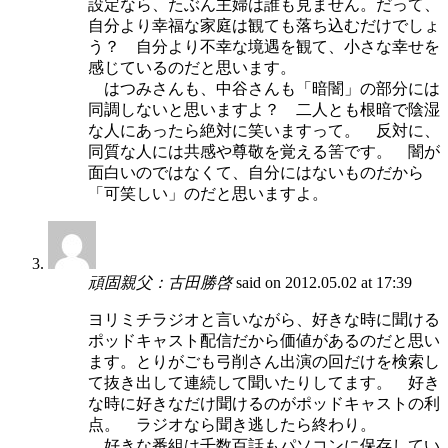
設定なら、たぶん主婦は誰も見ません。だって、
自分より幸福な家庭は観ても落ち込むだけでしょ
う？ 自分より不幸な境遇を観て、小さな幸せを
感じているのだと思います。
はつみさんも、中谷さんも「暗闇」の部分には
同調しないと思いますよ？ 二人とも根暗で陰湿
な人にあったら絶対に笑いますって。 反対に、
同質な人には共感や尊敬を覚える筈です。 闇が
面白いのではなくて、自分にはないものだから
「可笑しい」のだと思いますよ。
頑固親父：古田勝啓
said on 2012.05.02 at 17:39
ヨリミチラジオと言いながら、好きな時に聞ける
ポッドキャスト配信だから価値があるのだと思い
ます。とりがごも弓削さん出演の回だけを検索し
て抜き出して連続して聞いたりしてます。 好き
な時に好きなだけ聞けるのがポッドキャストの利
点。 ラジオなら聞き逃したら終わり。
好きな番組は千数百話もパソコンに保存してい