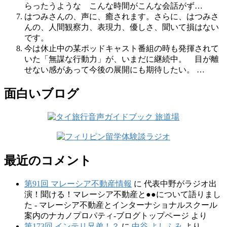
らったうような こんな時間がこんな会話がず…
はつみさんの、声に、癒されます。さらに、はつみさ
んの、人間観察力、表現力、優しさ、聞いて損はない
です。
今は休止中の某ポッドキャスト番組の時も発揮されて
いた「無謀な行動力」が、いまだに継続中。 目が離
せない感があって今後の展開にも期待したい。 …
面白いブログ
最近のコメント
第91回 マレーシア不動産情報
に
代表中野がラジオ出
演！聞ける！マレーシア不動産と●●について語りまし
た - マレーシア不動産とインターナショナルスクール
案内のナカノプロパティ-ブログトップページ
より
第173回 インテリ兄弟！？
に
中谷 よしふみ
より