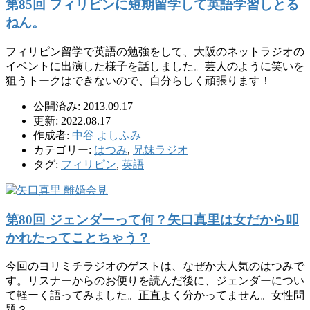
第85回 フィリピンに短期留学して英語学習しとる
ねん。
フィリピン留学で英語の勉強をして、大阪のネットラジオの
イベントに出演した様子を話しました。芸人のように笑いを
狙うトークはできないので、自分らしく頑張ります！
公開済み: 2013.09.17
更新: 2022.08.17
作成者:
中谷 よしふみ
カテゴリー:
はつみ
,
兄妹ラジオ
タグ:
フィリピン
,
英語
第80回 ジェンダーって何？矢口真里は女だから叩
かれたってことちゃう？
今回のヨリミチラジオのゲストは、なぜか大人気のはつみで
す。リスナーからのお便りを読んだ後に、ジェンダーについ
て軽ーく語ってみました。正直よく分かってません。女性問
題？