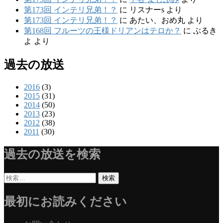
第173回 インテリ兄弟！？
に
リスナーs
より
第173回 インテリ兄弟！？
に
あたい、おめ丸
より
第168回 フルーツの王様ドリアンはテロか？
に
ぶるき
よ
より
過去の放送
2016
(3)
2015
(31)
2014
(50)
2013
(23)
2012
(38)
2011
(30)
過去の放送を検索
検
索:
最初にお読みください