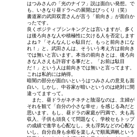
はつみさんの「光のナイフ」説は面白い発想。で
も、いきなり昼ドラへの展開はびっくり（笑）
書道家の武田双雲さんが言う「前向き」が面白か
ったです。
良くポジティブシンキングとは言いますが、多く
は後ろ向きな人や積極性に欠ける人を否定します
よね？「そんなんじゃ駄目だ、もっと前向きにな
れ！」と。武田さんは、そういう考え方は前向き
では無いと言います。本当の前向きとは、後ろ向
きな人さえも許容する事だと。「お前は駄目
だ！」という人は前向きでは無いと言ってます。
これは私的には納得。
暗闇の部分が面白いというはつみさんの意見も面
白い。しかし、中谷家が暗いというのは絶対に間
違ってますって。
また、昼ドラがネチネチと陰湿なのは、主婦が
それを観て「自分の小さな幸せ」を感じる為だと
思います。もし、昼ドラの家庭が円満で、夫も高
収入、子供も頭良くて問題なく、学校セもトップ
の成績で進学も心配なし。夫も浮気などの心配な
いし、自分自身も余暇を楽しんで順風満帆という