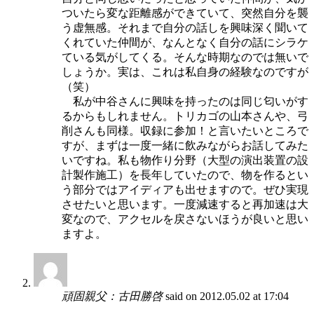
ついたら変な距離感ができていて、突然自分を襲
う虚無感。それまで自分の話しを興味深く聞いて
くれていた仲間が、なんとなく自分の話にシラケ
ている気がしてくる。そんな時期なのでは無いで
しょうか。実は、これは私自身の経験なのですが
（笑）
私が中谷さんに興味を持ったのは同じ匂いがす
るからもしれません。トリカゴの山本さんや、弓
削さんも同様。収録に参加！と言いたいところで
すが、まずは一度一緒に飲みながらお話してみた
いですね。私も物作り分野（大型の演出装置の設
計製作施工）を長年していたので、物を作るとい
う部分ではアイディアも出せますので。ぜひ実現
させたいと思います。一度減速すると再加速は大
変なので、アクセルを戻さないほうが良いと思い
ますよ。
頑固親父：古田勝啓
said on 2012.05.02 at 17:04