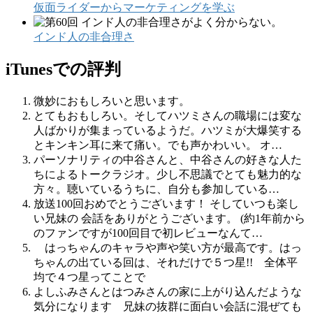
仮面ライダーからマーケティングを学ぶ
インド人の非合理さ
iTunesでの評判
微妙におもしろいと思います。
とてもおもしろい。そしてハツミさんの職場には変な
人ばかりが集まっているようだ。ハツミが大爆笑する
とキンキン耳に来て痛い。でも声かわいい。 オ…
パーソナリティの中谷さんと、中谷さんの好きな人た
ちによるトークラジオ。少し不思議でとても魅力的な
方々。聴いているうちに、自分も参加している…
放送100回おめでとうございます！ そしていつも楽し
い兄妹の 会話をありがとうございます。 (約1年前から
のファンですが100回目で初レビューなんて…
はっちゃんのキャラや声や笑い方が最高です。はっ
ちゃんの出ている回は、それだけで５つ星!! 全体平
均で４つ星ってことで
よしふみさんとはつみさんの家に上がり込んだような
気分になります 兄妹の抜群に面白い会話に混ぜても