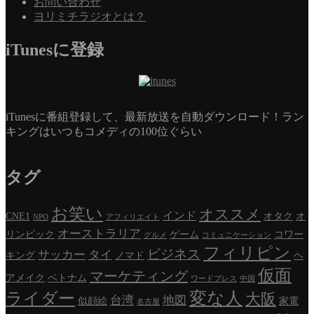
お問い合わせ
ヨリミチラジオとは？
iTunesに登録
iTunesに番組登録して、最新放送を自動ダウンロード！ラン
キングはいつもコメディの100位ぐらい
タグ
お笑い
オススメ
インド
CNE1
オタク
オ
NPO
アフィリエイト
オーストラリア
リンピック
ゲーム
コワー
グルメ
コミュニケーション
フィリピン
ビジネス
サッカー
タイ
キング
ノマド
ヘ
仮面
マーケティング
アメイク
ベトナム
ワードプレス
中国
変な人
ライダー
大阪
台湾
地図
似顔絵
家電
名古屋