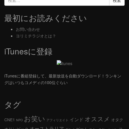
索:
最初にお読みください
お問い合わせ
ヨリミチラジオとは？
iTunesに登録
iTunesに番組登録して、最新放送を自動ダウンロード！ランキン
グはいつもコメディの100位ぐらい
タグ
お笑い
オススメ
インド
CNE1
オタク
NPO
アフィリエイト
オーストラリア
オリンピック
ゲーム
コ