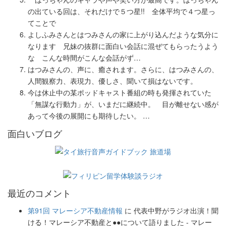
の出ている回は、それだけで５つ星!! 全体平均で４つ星っ
てことで
よしふみさんとはつみさんの家に上がり込んだような気分に
なります 兄妹の抜群に面白い会話に混ぜてもらったうよう
な こんな時間がこんな会話がず…
はつみさんの、声に、癒されます。さらに、はつみさんの、
人間観察力、表現力、優しさ、聞いて損はないです。
今は休止中の某ポッドキャスト番組の時も発揮されていた
「無謀な行動力」が、いまだに継続中。 目が離せない感が
あって今後の展開にも期待したい。 …
面白いブログ
最近のコメント
第91回 マレーシア不動産情報
に
代表中野がラジオ出演！聞
ける！マレーシア不動産と●●について語りました - マレー