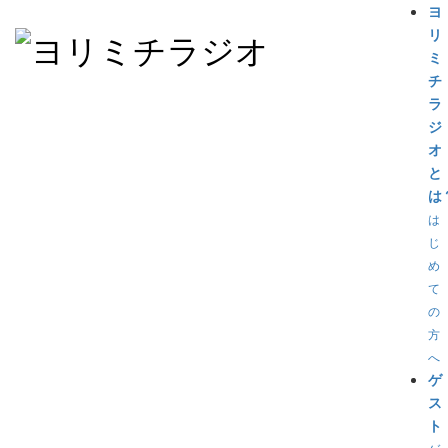
ヨ
リ
ミ
チ
ラ
ジ
オ
と
は
は
じ
め
て
の
方
へ
ゲ
ス
ト