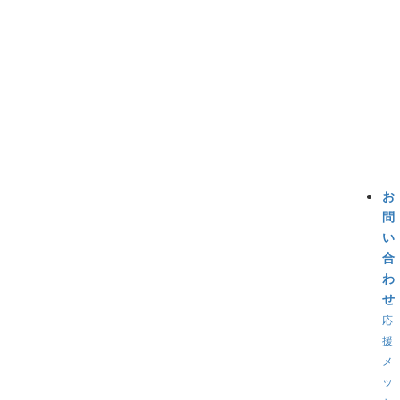
お
問
い
合
わ
せ
応
援
メ
ッ