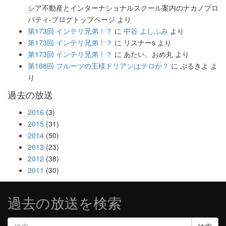
シア不動産とインターナショナルスクール案内のナカノプロ
パティ-ブログトップページ
より
第173回 インテリ兄弟！？
に
中谷 よしふみ
より
第173回 インテリ兄弟！？
に
リスナーs
より
第173回 インテリ兄弟！？
に
あたい、おめ丸
より
第168回 フルーツの王様ドリアンはテロか？
に
ぶるきよ
よ
り
過去の放送
2016
(3)
2015
(31)
2014
(50)
2013
(23)
2012
(38)
2011
(30)
過去の放送を検索
検