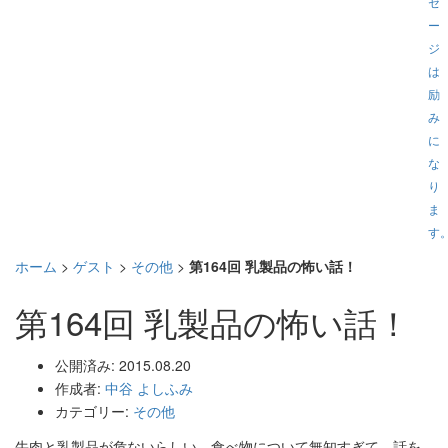
セ
ー
ジ
は
励
み
に
な
り
ま
す
ホーム
>
ゲスト
>
その他
>
第164回 乳製品の怖い話！
第164回 乳製品の怖い話！
公開済み: 2015.08.20
作成者:
中谷 よしふみ
カテゴリー:
その他
牛肉と乳製品が危ないらしい。食べ物について無知すぎて、話を