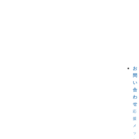
お
問
い
合
わ
せ
応
援
メ
ッ