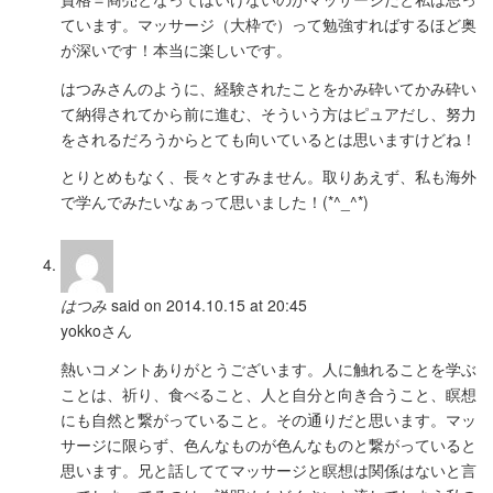
ています。マッサージ（大枠で）って勉強すればするほど奥
が深いです！本当に楽しいです。
はつみさんのように、経験されたことをかみ砕いてかみ砕い
て納得されてから前に進む、そういう方はピュアだし、努力
をされるだろうからとても向いているとは思いますけどね！
とりとめもなく、長々とすみません。取りあえず、私も海外
で学んでみたいなぁって思いました！(*^_^*)
はつみ
said on 2014.10.15 at 20:45
yokkoさん
熱いコメントありがとうございます。人に触れることを学ぶ
ことは、祈り、食べること、人と自分と向き合うこと、瞑想
にも自然と繋がっていること。その通りだと思います。マッ
サージに限らず、色んなものが色んなものと繋がっていると
思います。兄と話しててマッサージと瞑想は関係はないと言