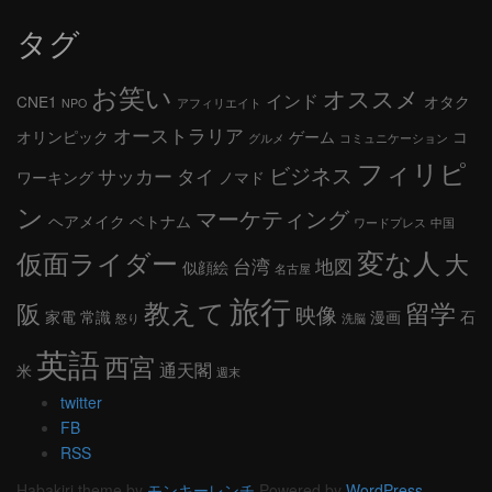
タグ
お笑い
オススメ
インド
CNE1
オタク
NPO
アフィリエイト
オーストラリア
オリンピック
ゲーム
コ
グルメ
コミュニケーション
フィリピ
ビジネス
サッカー
タイ
ワーキング
ノマド
ン
マーケティング
ヘアメイク
ベトナム
ワードプレス
中国
変な人
仮面ライダー
大
台湾
地図
似顔絵
名古屋
旅行
教えて
留学
阪
映像
家電
常識
漫画
石
怒り
洗脳
英語
西宮
通天閣
米
週末
twitter
FB
RSS
Habakiri theme by
モンキーレンチ
Powered by
WordPress