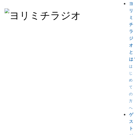
ヨ
リ
ミ
チ
ラ
ジ
オ
と
は
は
じ
め
て
の
方
へ
ゲ
ス
ト