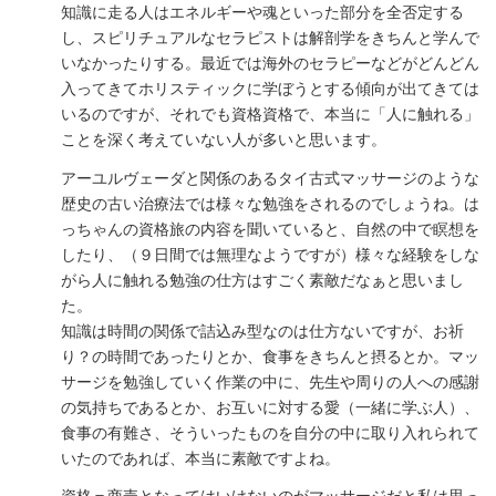
知識に走る人はエネルギーや魂といった部分を全否定する
し、スピリチュアルなセラピストは解剖学をきちんと学んで
いなかったりする。最近では海外のセラピーなどがどんどん
入ってきてホリスティックに学ぼうとする傾向が出てきては
いるのですが、それでも資格資格で、本当に「人に触れる」
ことを深く考えていない人が多いと思います。
アーユルヴェーダと関係のあるタイ古式マッサージのような
歴史の古い治療法では様々な勉強をされるのでしょうね。は
っちゃんの資格旅の内容を聞いていると、自然の中で瞑想を
したり、（９日間では無理なようですが）様々な経験をしな
がら人に触れる勉強の仕方はすごく素敵だなぁと思いまし
た。
知識は時間の関係で詰込み型なのは仕方ないですが、お祈
り？の時間であったりとか、食事をきちんと摂るとか。マッ
サージを勉強していく作業の中に、先生や周りの人への感謝
の気持ちであるとか、お互いに対する愛（一緒に学ぶ人）、
食事の有難さ、そういったものを自分の中に取り入れられて
いたのであれば、本当に素敵ですよね。
資格＝商売となってはいけないのがマッサージだと私は思っ