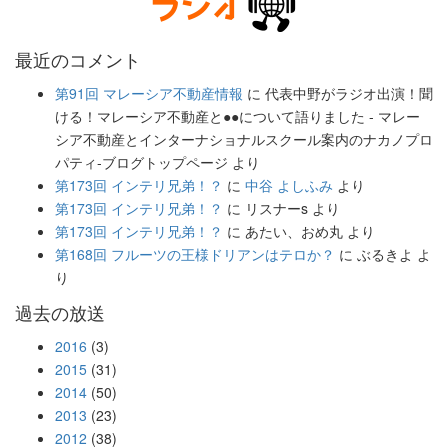
最近のコメント
第91回 マレーシア不動産情報
に
代表中野がラジオ出演！聞
ける！マレーシア不動産と●●について語りました - マレー
シア不動産とインターナショナルスクール案内のナカノプロ
パティ-ブログトップページ
より
第173回 インテリ兄弟！？
に
中谷 よしふみ
より
第173回 インテリ兄弟！？
に
リスナーs
より
第173回 インテリ兄弟！？
に
あたい、おめ丸
より
第168回 フルーツの王様ドリアンはテロか？
に
ぶるきよ
よ
り
過去の放送
2016
(3)
2015
(31)
2014
(50)
2013
(23)
2012
(38)