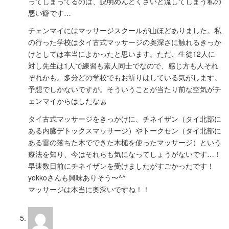
ってしまってるのは、説明めんどくさいと流してしまう私の
悪い癖です…
チェンマイにはマッサージスクールが山ほどありました。私
の行った学校はタイ古式マッサージの奥深さに触れるきっか
けとしては本当によかったと思います。ただ、生徒12人に
対し先生は1人で練習も素人同士でなので、感じ方も人それ
ぞれかも。多分どの学校でもお祈りはしている気がします。
予想でしかないですが。そういうことが当たり前な空気がチ
ェンマイからはしたなぁ
タイ古式マッサージをきっかけに、チネイザン（タイ北部に
ある内臓デトックスマッサージ）やトークセン（タイ北部に
ある雷の落ちた木でできた木槌を使ったマッサージ）という
療法を知り、今はそれらも気になってしょうがないです…！
早速数日前にチネイザンを受けましたがすごかったです！
yokkoさんも興味ありそう〜^^
マッサージは本当に奥深いですね！！