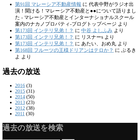
第91回 マレーシア不動産情報
に
代表中野がラジオ出
演！聞ける！マレーシア不動産と●●について語りまし
た - マレーシア不動産とインターナショナルスクール
案内のナカノプロパティ-ブログトップページ
より
第173回 インテリ兄弟！？
に
中谷 よしふみ
より
第173回 インテリ兄弟！？
に
リスナーs
より
第173回 インテリ兄弟！？
に
あたい、おめ丸
より
第168回 フルーツの王様ドリアンはテロか？
に
ぶるき
よ
より
過去の放送
2016
(3)
2015
(31)
2014
(50)
2013
(23)
2012
(38)
2011
(30)
過去の放送を検索