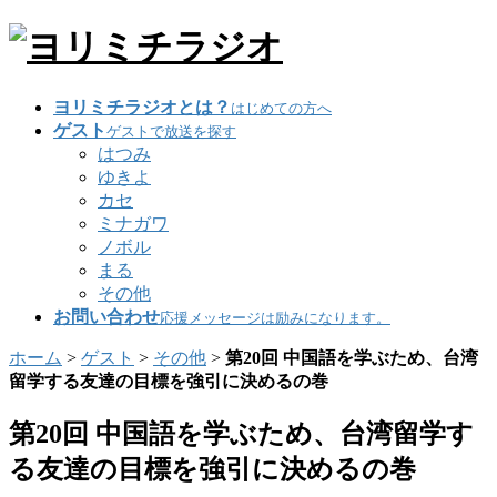
ヨリミチラジオとは？
はじめての方へ
ゲスト
ゲストで放送を探す
はつみ
ゆきよ
カセ
ミナガワ
ノボル
まる
その他
お問い合わせ
応援メッセージは励みになります。
ホーム
>
ゲスト
>
その他
>
第20回 中国語を学ぶため、台湾
留学する友達の目標を強引に決めるの巻
第20回 中国語を学ぶため、台湾留学す
る友達の目標を強引に決めるの巻