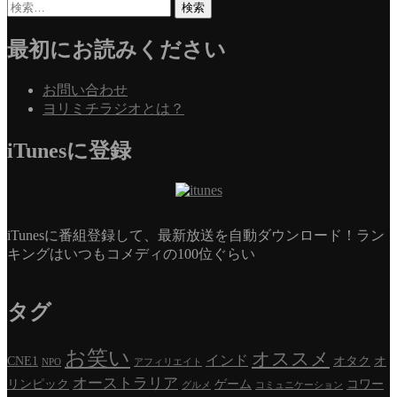
検
索:
最初にお読みください
お問い合わせ
ヨリミチラジオとは？
iTunesに登録
iTunesに番組登録して、最新放送を自動ダウンロード！ラン
キングはいつもコメディの100位ぐらい
タグ
お笑い
オススメ
インド
CNE1
オタク
オ
NPO
アフィリエイト
オーストラリア
リンピック
ゲーム
コワー
グルメ
コミュニケーション